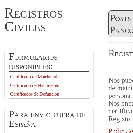
Registros
Posts
Civiles
Panco
Regist
Formularios
disponibles:
Certificado de Matrimonio
Nos pued
Certificado de Nacimiento
de matri
Certificados de Defunción
persona 
Nos enca
certific
Para envio fuera de
Registro
España:
Pedir Ce