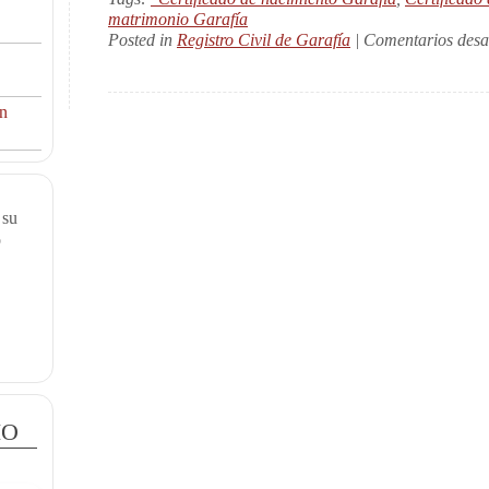
matrimonio Garafía
Posted in
Registro Civil de Garafía
|
Comentarios desa
ón
 su
o
io