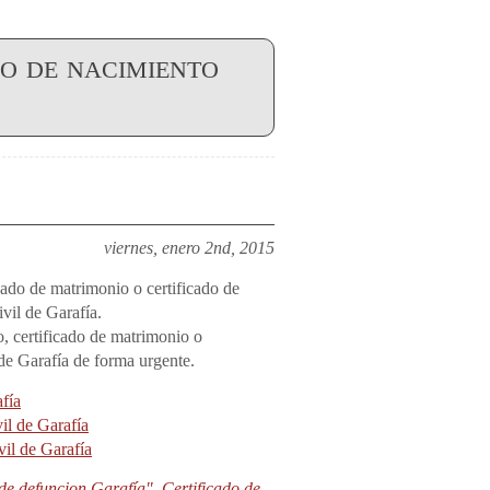
o de nacimiento
viernes, enero 2nd, 2015
icado de matrimonio o certificado de
ivil de Garafía.
o, certificado de matrimonio o
 de Garafía de forma urgente.
afía
il de Garafía
vil de Garafía
 de defuncion Garafía"
,
Certificado de