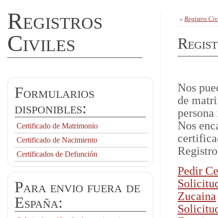
Registros
«
Registro Civ
Civiles
Regist
Nos pued
Formularios
de matri
disponibles:
persona 
Nos enca
Certificado de Matrimonio
certific
Certificado de Nacimiento
Registro
Certificados de Defunción
Pedir Ce
Solicitu
Para envio fuera de
Zucaina
España:
Solicitu