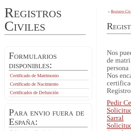
Registros
«
Registro Civ
Civiles
Regist
Nos pued
Formularios
de matri
disponibles:
persona 
Nos enca
Certificado de Matrimonio
certific
Certificado de Nacimiento
Registro
Certificados de Defunción
Pedir Ce
Solicitu
Para envio fuera de
Sarral
España:
Solicitu