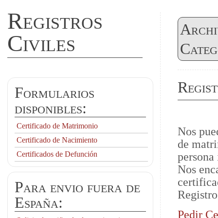
Registros
Archi
Civiles
Categ
Regist
Formularios
disponibles:
Certificado de Matrimonio
Nos pued
Certificado de Nacimiento
de matri
Certificados de Defunción
persona 
Nos enca
certific
Para envio fuera de
Registro
España:
Pedir Ce