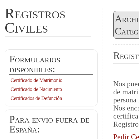
Registros
Archi
Civiles
Categ
Regist
Formularios
disponibles:
Certificado de Matrimonio
Nos pued
Certificado de Nacimiento
de matri
Certificados de Defunción
persona 
Nos enca
certific
Para envio fuera de
Registro
España:
Pedir Ce