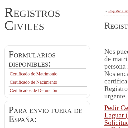
Registros
«
Registro Civ
Civiles
Regist
Nos pued
Formularios
de matri
disponibles:
persona 
Nos enca
Certificado de Matrimonio
certific
Certificado de Nacimiento
Registro
Certificados de Defunción
urgente.
Pedir Ce
Para envio fuera de
Laguar (
España:
Solicitu