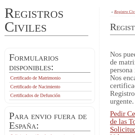
Registros
«
Registro Civ
Civiles
Regist
Nos pued
Formularios
de matri
disponibles:
persona 
Nos enca
Certificado de Matrimonio
certific
Certificado de Nacimiento
Registro
Certificados de Defunción
urgente.
Pedir Ce
Para envio fuera de
de las T
España:
Solicitu