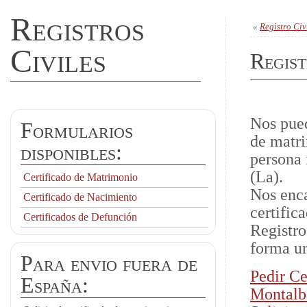
Registros
«
Registro Civ
Civiles
Regist
Nos pued
Formularios
de matri
disponibles:
persona 
(La).
Certificado de Matrimonio
Nos enca
Certificado de Nacimiento
certific
Certificados de Defunción
Registro
forma ur
Para envio fuera de
Pedir Ce
España:
Montalb