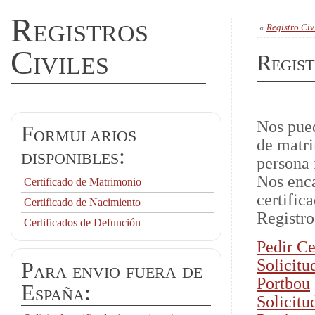
Registros
«
Registro Civ
Civiles
Regist
Nos pued
Formularios
de matri
disponibles:
persona 
Nos enca
Certificado de Matrimonio
certific
Certificado de Nacimiento
Registro
Certificados de Defunción
Pedir Ce
Solicitu
Para envio fuera de
Portbou
España:
Solicitu