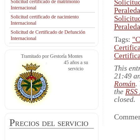
Solicitu
Solicitud certificado de matrimonio
Internacional
Peraled
Solicitud certificado de nacimiento
Solicitu
Internacional
Peraled
Solicitud de Certificado de Defunción
Tags:
"C
Internacional
Certifi
Certifi
Tramitado por Gestoría Montes
45 años a su
This ent
servicio
21:49 an
Román
.
the
RSS 
closed.
Comment
Precios del servicio