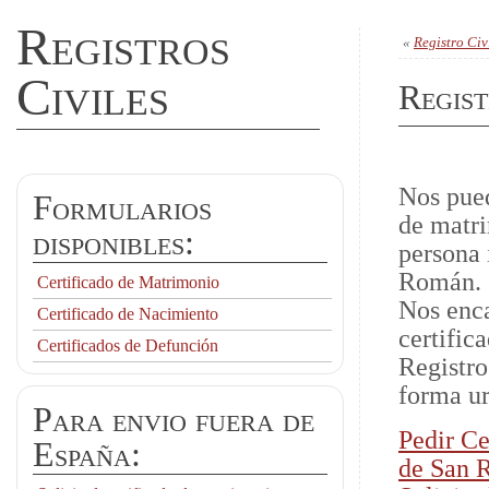
Registros
«
Registro Civ
Civiles
Regis
Nos pued
Formularios
de matri
disponibles:
persona 
Román.
Certificado de Matrimonio
Nos enca
Certificado de Nacimiento
certific
Certificados de Defunción
Registro
forma ur
Para envio fuera de
Pedir Ce
España:
de San 