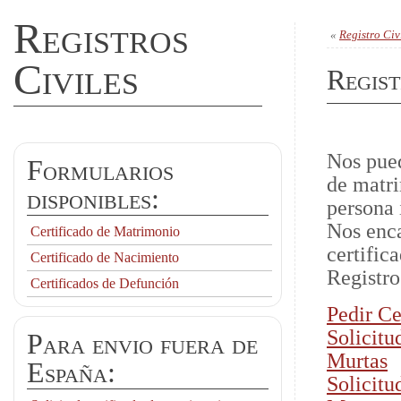
Registros
«
Registro Civ
Civiles
Regist
Nos pued
Formularios
de matri
disponibles:
persona 
Nos enca
Certificado de Matrimonio
certific
Certificado de Nacimiento
Registro
Certificados de Defunción
Pedir Ce
Solicitu
Para envio fuera de
Murtas
España:
Solicitu