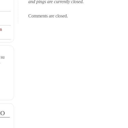
and pings are currently closed.
Comments are closed.
ón
 su
o
io