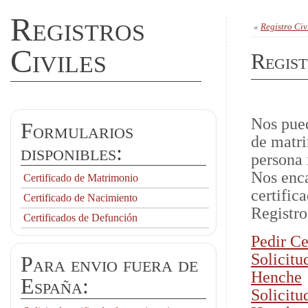
Registros
«
Registro Civ
Civiles
Regist
Nos pued
Formularios
de matri
disponibles:
persona 
Nos enca
Certificado de Matrimonio
certific
Certificado de Nacimiento
Registro
Certificados de Defunción
Pedir Ce
Solicitu
Para envio fuera de
Henche
España:
Solicitu